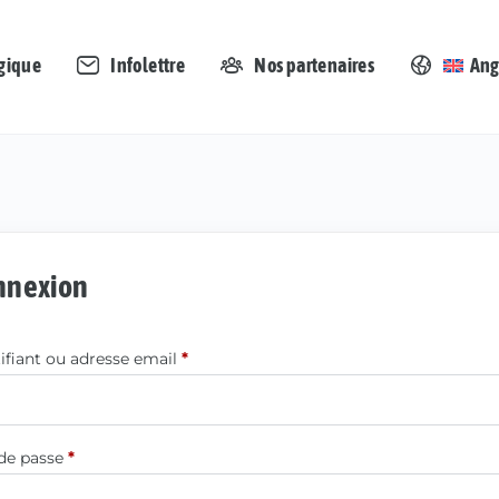
gique
Infolettre
Nos partenaires
Ang
nnexion
tifiant ou adresse email
*
de passe
*