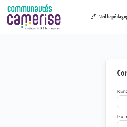
Veille pédago
Co
Iden
Mot 