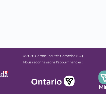
© 2026 Communautés Camerise (CC)
Nous reconnaissons l’appui financier :
Développement Web
par
eLearning.studio